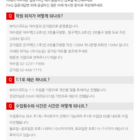
아래의 자주하는 질문 FAQ 에서 궁금하신 정보를 확인해주세요.
FAQ 질문과답변 외에 궁금하신 점은 아래 게시판 문의로 작성해주세요.
Q
학원 위치가 어떻게 되나요?
보이스코드는 약수점과 군자점으로 운영중입니다.
약수점은 약수역[3,6호선] 3번출구방향 , 청구역[5,6호선] 3번출구 방향 도보 직진
200M 입니다.
군자점은 군자역[5,7호선] 8번출구방향 직진 100M 하나은행 좌회전 100M 입니다.
자세한 위치는 <오시는길> 공지된 약도를 참조해 주세요.
방문전 지점으로 연락주시기 바랍니다.
약수점 02-2231-7999
군자점 02-466-7775
Q
1:1로 레슨 하나요.?
보이스코드는 1:1 수업을 기본으로 개인별 맞춤 트레이닝 진행됩니다.
전강의실은 DAW 레코딩시스템 기반으로 레슨이 진행됩니다.
Q
수업횟수와 시간은 시간은 어떻게 되나요.?
수업횟수는 최소 주1회~주4회까지 선택이 가능하며 주1회 수업당 60분 내외로 수업
이진행됩니다.
월요일~금요일은 오후1시부터 10시까지이며, 토요일은 오후1시~7시까지 레슨이 이
루어지고 있습니다.