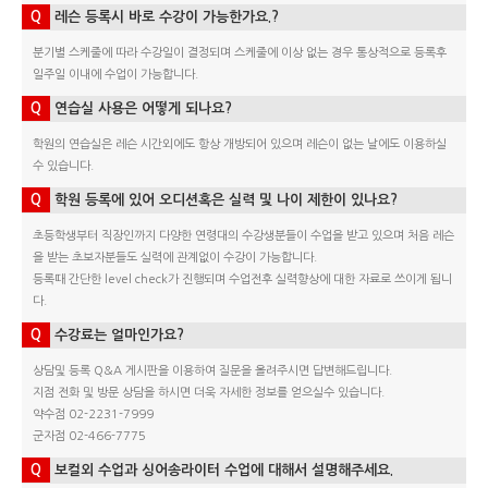
Q
레슨 등록시 바로 수강이 가능한가요.?
분기별 스케줄에 따라 수강일이 결정되며 스케줄에 이상 없는 경우 통상적으로 등록후
일주일 이내에 수업이 가능합니다.
Q
연습실 사용은 어떻게 되나요?
학원의 연습실은 레슨 시간외에도 항상 개방되어 있으며 레슨이 없는 날에도 이용하실
수 있습니다.
Q
학원 등록에 있어 오디션혹은 실력 및 나이 제한이 있나요?
초등학생부터 직장인까지 다양한 연령대의 수강생분들이 수업을 받고 있으며 처음 레슨
을 받는 초보자분들도 실력에 관계없이 수강이 가능합니다.
등록때 간단한 level check가 진행되며 수업전후 실력향상에 대한 자료로 쓰이게 됩니
다.
Q
수강료는 얼마인가요?
상담및 등록 Q&A 게시판을 이용하여 질문을 올려주시면 답변해드립니다.
지점 전화 및 방문 상담을 하시면 더욱 자세한 정보를 얻으실수 있습니다.
약수점 02-2231-7999
군자점 02-466-7775
Q
보컬외 수업과 싱어송라이터 수업에 대해서 설명해주세요.