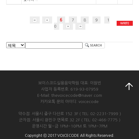
6
7
8
9
1
0
보이스코드실용음악학원 대표: 이원빈
사업자 등록번호: 619-93-07959
E-Mail: thevoicecode@naver.com
카카오톡 문의 아이디: voicecode
약수점: 서울시 중구 다산로 152 3F ( TEL: 02-2231-7999 )
군자점: 서울시 광진구 면목로 32 2F ( TEL: 02-466-7775 )
운영시간 월~금 1PM~10PM 토 1PM~7PM
Copyright ⓒ 2017 VOICECODE All Rights Reserved.