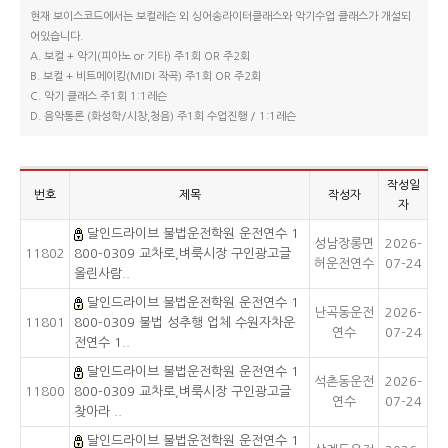
현재 보이스코드에서는 보컬레슨 외 싱어송라이터클래스와 악기수업 클래스가 개설되
어있습니다.
A. 보컬 + 악기(피아노 or 기타) 주1회 OR 주2회
B. 보컬 + 비트메이킹(MIDI 작곡) 주1회 OR 주2회
C. 악기 클래스 주1회 1:1레슨
D. 음악통론 (화성학/시창,청음) 주1회 수업진행 / 1:1레슨
작성일
번호
제목
작성자
자
달인드라이브 불법운전학원 운전연수 1
성남장롱면
2026-
11802
800-0309 교차로,벼룩시장 구인광고글
허운전연수
07-24
올린사람..
달인드라이브 불법운전학원 운전연수 1
난곡동운전
2026-
11801
800-0309 불법 성추행 업체 수원자차운
연수
07-24
전연수 1..
달인드라이브 불법운전학원 운전연수 1
석촌동운전
2026-
11800
800-0309 교차로,벼룩시장 구인광고글
연수
07-24
찾아라 ..
달인드라이브 불법운전학원 운전연수 1