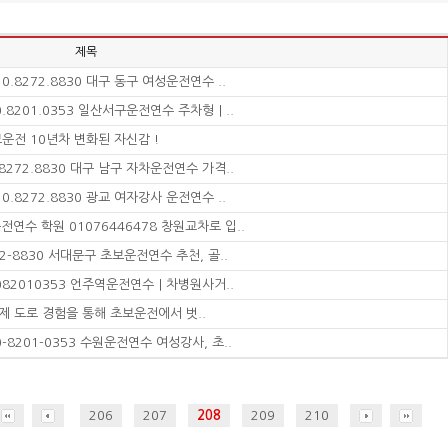
제목
8272.8830 대구 동구 여성운전연수 ..
8201.0353 일산서구운전연수 주차형｜..
전 10년차 변화된 자신감 !
72.8830 대구 남구 자차운전연수 가격..
8272.8830 광교 여자강사 운전연수 ..
수 학원 01076446478 창원교차로 입..
-8830 서대문구 초보운전연수 추천, 골..
82010353 언주역운전연수｜차병원사거..
 도로 경험을 통해 초보운전에서 벗..
8201-0353 수원운전연수 여성강사, 초..
206
207
208
209
210