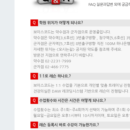
FAQ 질문과답변 외에 궁금
Q
학원 위치가 어떻게 되나요?
보이스코드는 약수점과 군자점으로 운영중입니다.
약수점은 약수역[3,6호선] 3번출구방향 , 청구역[5,6호선] 
군자점은 군자역[5,7호선] 8번출구방향 직진 100M 하나은행
자세한 위치는 <오시는길> 공지된 약도를 참조해 주세요.
방문전 지점으로 연락주시기 바랍니다.
약수점 02-2231-7999
군자점 02-466-7775
Q
1:1로 레슨 하나요.?
보이스코드는 1:1 수업을 기본으로 개인별 맞춤 트레이닝 진
전강의실은 DAW 레코딩시스템 기반으로 레슨이 진행됩니다.
Q
수업횟수와 시간은 시간은 어떻게 되나요.?
수업횟수는 최소 주1회~주4회까지 선택이 가능하며 주1회 수
월요일~금요일은 오후1시부터 10시까지이며, 토요일은 오후
Q
레슨 등록시 바로 수강이 가능한가요.?