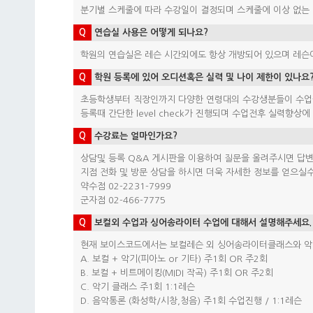
분기별 스케줄에 따라 수강일이 결정되며 스케줄에 이상 없는
Q
연습실 사용은 어떻게 되나요?
학원의 연습실은 레슨 시간외에도 항상 개방되어 있으며 레슨이
Q
학원 등록에 있어 오디션혹은 실력 및 나이 제한이 있나요
초등학생부터 직장인까지 다양한 연령대의 수강생분들이 수업을
등록때 간단한 level check가 진행되며 수업전후 실력향상에
Q
수강료는 얼마인가요?
상담및 등록 Q&A 게시판을 이용하여 질문을 올려주시면 답
지점 전화 및 방문 상담을 하시면 더욱 자세한 정보를 얻으실수
약수점 02-2231-7999
군자점 02-466-7775
Q
보컬외 수업과 싱어송라이터 수업에 대해서 설명해주세요.
현재 보이스코드에서는 보컬레슨 외 싱어송라이터클래스와 악
A. 보컬 + 악기(피아노 or 기타) 주1회 OR 주2회
B. 보컬 + 비트메이킹(MIDI 작곡) 주1회 OR 주2회
C. 악기 클래스 주1회 1:1레슨
D. 음악통론 (화성학/시창,청음) 주1회 수업진행 / 1:1레슨