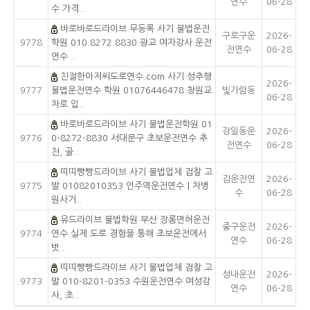
연수
06-28
수 가격..
바로바로드라이브 무등록 사기 불법운전
구로구운
2026-
9778
학원 010.8272.8830 광교 여자강사 운전
전연수
06-28
연수 ..
친절한아저씨도로연수.com 사기 성추행
2026-
9777
불법운전연수 학원 01076446478 창원교
빛가람동
06-28
차로 입..
바로바로드라이브 사기 불법운전학원 01
강일동운
2026-
9776
0-8272-8830 서대문구 초보운전연수 추
전연수
06-28
천, 골..
띠띠빵빵드라이브 사기 불법업체 검찰 고
김운전연
2026-
9775
발 01082010353 언주역운전연수｜차병
수
06-28
원사거..
유드라이브 불법학원 부산 장롱면허운전
중구운전
2026-
9774
연수 실제 도로 경험을 통해 초보운전에서
연수
06-28
벗..
띠띠빵빵드라이브 사기 불법업체 검찰 고
성내운전
2026-
9773
발 010-8201-0353 수원운전연수 여성강
연수
06-28
사, 초..