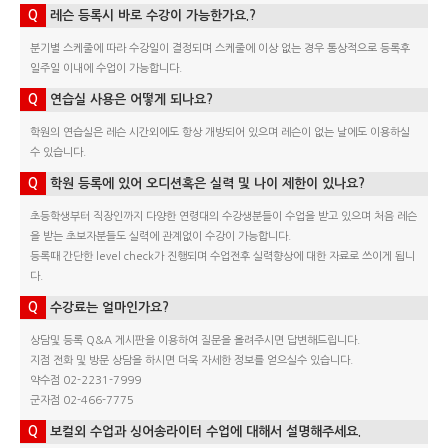
Q
레슨 등록시 바로 수강이 가능한가요.?
분기별 스케줄에 따라 수강일이 결정되며 스케줄에 이상 없는 경우 통상적으로 등록후
일주일 이내에 수업이 가능합니다.
Q
연습실 사용은 어떻게 되나요?
학원의 연습실은 레슨 시간외에도 항상 개방되어 있으며 레슨이 없는 날에도 이용하실
수 있습니다.
Q
학원 등록에 있어 오디션혹은 실력 및 나이 제한이 있나요?
초등학생부터 직장인까지 다양한 연령대의 수강생분들이 수업을 받고 있으며 처음 레슨
을 받는 초보자분들도 실력에 관계없이 수강이 가능합니다.
등록때 간단한 level check가 진행되며 수업전후 실력향상에 대한 자료로 쓰이게 됩니
다.
Q
수강료는 얼마인가요?
상담및 등록 Q&A 게시판을 이용하여 질문을 올려주시면 답변해드립니다.
지점 전화 및 방문 상담을 하시면 더욱 자세한 정보를 얻으실수 있습니다.
약수점 02-2231-7999
군자점 02-466-7775
Q
보컬외 수업과 싱어송라이터 수업에 대해서 설명해주세요.