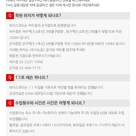
아래의 자주하는 질문 FAQ 에서 궁금하신 정보를 확인해주세요.
FAQ 질문과답변 외에 궁금하신 점은 아래 게시판 문의로 작성해주세요.
Q
학원 위치가 어떻게 되나요?
보이스코드는 약수점과 군자점으로 운영중입니다.
약수점은 약수역[3,6호선] 3번출구방향 , 청구역[5,6호선] 3번출구 방향 도보 직진
200M 입니다.
군자점은 군자역[5,7호선] 8번출구방향 직진 100M 하나은행 좌회전 100M 입니다.
자세한 위치는 <오시는길> 공지된 약도를 참조해 주세요.
방문전 지점으로 연락주시기 바랍니다.
약수점 02-2231-7999
군자점 02-466-7775
Q
1:1로 레슨 하나요.?
보이스코드는 1:1 수업을 기본으로 개인별 맞춤 트레이닝 진행됩니다.
전강의실은 DAW 레코딩시스템 기반으로 레슨이 진행됩니다.
Q
수업횟수와 시간은 시간은 어떻게 되나요.?
수업횟수는 최소 주1회~주4회까지 선택이 가능하며 주1회 수업당 60분 내외로 수업
이진행됩니다.
월요일~금요일은 오후1시부터 10시까지이며, 토요일은 오후1시~7시까지 레슨이 이
루어지고 있습니다.