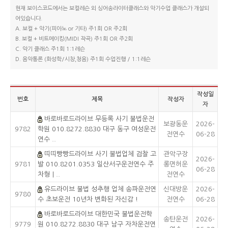
현재 보이스코드에서는 보컬레슨 외 싱어송라이터클래스와 악기수업 클래스가 개설되
어있습니다.
A. 보컬 + 악기(피아노 or 기타) 주1회 OR 주2회
B. 보컬 + 비트메이킹(MIDI 작곡) 주1회 OR 주2회
C. 악기 클래스 주1회 1:1레슨
D. 음악통론 (화성학/시창,청음) 주1회 수업진행 / 1:1레슨
작성일
번호
제목
작성자
자
바로바로드라이브 무등록 사기 불법운전
보광동운
2026-
9782
학원 010.8272.8830 대구 동구 여성운전
전연수
06-28
연수 ..
띠띠빵빵드라이브 사기 불법업체 검찰 고
관악구장
2026-
9781
발 010.8201.0353 일산서구운전연수 주
롱면허운
06-28
차형｜..
전연수
유드라이브 불법 성추행 업체 송파운전연
신대방운
2026-
9780
수 초보운전 10년차 변화된 자신감 !
전연수
06-28
바로바로드라이브 대한민국 불법운전학
송탄운전
2026-
9779
원 010.8272.8830 대구 남구 자차운전연