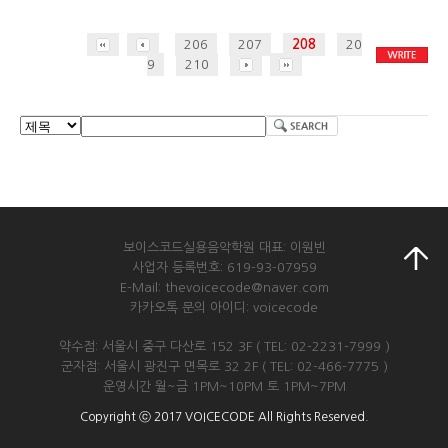
206
207
208
20
9
210
보이스코드실용음악학원 대표: 이원빈
사업자 등록번호: 619-93-07959
E-Mail: thevoicecode@naver.com
카카오톡 문의 아이디: voicecode
약수점: 서울시 중구 다산로 152 3F ( TEL: 02-2231-7999 )
군자점: 서울시 광진구 면목로 32 2F ( TEL: 02-466-7775 )
운영시간 월~금 1PM~10PM 토 1PM~7PM
Copyright ⓒ 2017 VOICECODE All Rights Reserved.